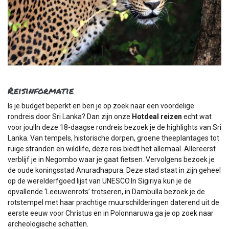
Reisinformatie
Is je budget beperkt en ben je op zoek naar een voordelige
rondreis door Sri Lanka? Dan zijn onze
Hotdeal reizen
echt wat
voor jou!In deze 18-daagse rondreis bezoek je de highlights van Sri
Lanka. Van tempels, historische dorpen, groene theeplantages tot
ruige stranden en wildlife, deze reis biedt het allemaal. Allereerst
verblijf je in Negombo waar je gaat fietsen. Vervolgens bezoek je
de oude koningsstad Anuradhapura. Deze stad staat in zijn geheel
op de werelderfgoed lijst van UNESCO.In Sigiriya kun je de
opvallende ‘Leeuwenrots’ trotseren, in Dambulla bezoek je de
rotstempel met haar prachtige muurschilderingen daterend uit de
eerste eeuw voor Christus en in Polonnaruwa ga je op zoek naar
archeologische schatten.