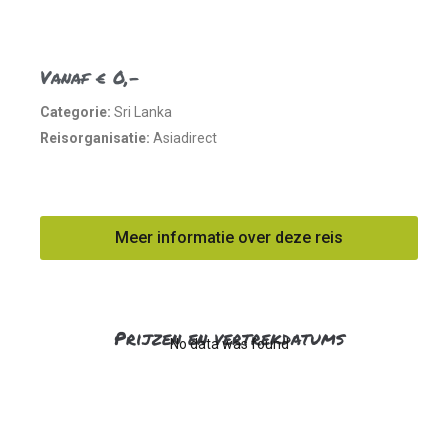
Vanaf € 0,-
Categorie:
Sri Lanka
Reisorganisatie:
Asiadirect
Meer informatie over deze reis
Prijzen en vertrekdatums
No data was found