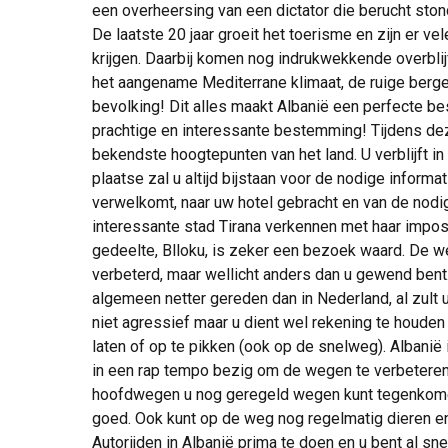
een overheersing van een dictator die berucht sto
De laatste 20 jaar groeit het toerisme en zijn er vel
krijgen. Daarbij komen nog indrukwekkende overbli
het aangename Mediterrane klimaat, de ruige berge
bevolking! Dit alles maakt Albanië een perfecte be
prachtige en interessante bestemming! Tijdens dez
bekendste hoogtepunten van het land. U verblijft i
plaatse zal u altijd bijstaan voor de nodige informa
verwelkomt, naar uw hotel gebracht en van de nodig
interessante stad Tirana verkennen met haar impos
gedeelte, Blloku, is zeker een bezoek waard. De we
verbeterd, maar wellicht anders dan u gewend bent. 
algemeen netter gereden dan in Nederland, al zult u
niet agressief maar u dient wel rekening te houde
laten of op te pikken (ook op de snelweg). Albani
in een rap tempo bezig om de wegen te verbeteren,
hoofdwegen u nog geregeld wegen kunt tegenkomen
goed. Ook kunt op de weg nog regelmatig dieren en 
Autorijden in Albanië prima te doen en u bent al 