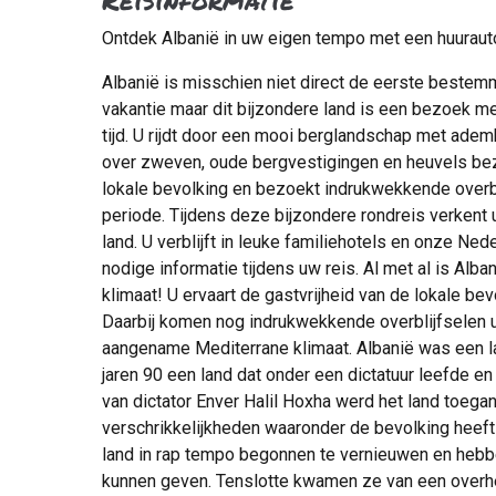
Ontdek Albanië in uw eigen tempo met een huuraut
Albanië is misschien niet direct de eerste bestem
vakantie maar dit bijzondere land is een bezoek mee
tijd. U rijdt door een mooi berglandschap met ade
over zweven, oude bergvestigingen en heuvels beza
lokale bevolking en bezoekt indrukwekkende overb
periode. Tijdens deze bijzondere rondreis verkent
land. U verblijft in leuke familiehotels en onze Nede
nodige informatie tijdens uw reis. Al met al is Alb
klimaat! U ervaart de gastvrijheid van de lokale be
Daarbij komen nog indrukwekkende overblijfselen u
aangename Mediterrane klimaat. Albanië was een lan
jaren 90 een land dat onder een dictatuur leefde e
van dictator Enver Halil Hoxha werd het land toega
verschrikkelijkheden waaronder de bevolking heeft 
land in rap tempo begonnen te vernieuwen en hebbe
kunnen geven. Tenslotte kwamen ze van een overh