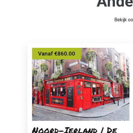
Ande
Bekijk o
Vanaf €860.00
Noord-Ierland | De