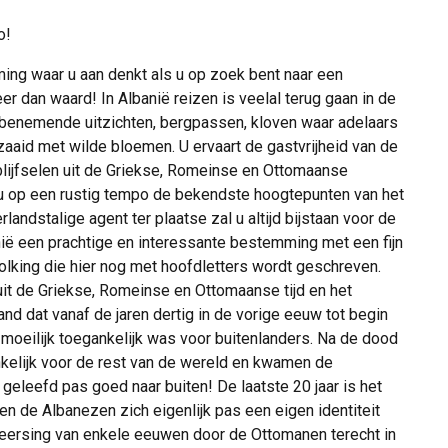
o!
ming waar u aan denkt als u op zoek bent naar een
r dan waard! In Albanië reizen is veelal terug gaan in de
mbenemende uitzichten, bergpassen, kloven waar adelaars
aid met wilde bloemen. U ervaart de gastvrijheid van de
lijfselen uit de Griekse, Romeinse en Ottomaanse
 u op een rustig tempo de bekendste hoogtepunten van het
rlandstalige agent ter plaatse zal u altijd bijstaan voor de
anië een prachtige en interessante bestemming met een fijn
volking die hier nog met hoofdletters wordt geschreven.
it de Griekse, Romeinse en Ottomaanse tijd en het
d dat vanaf de jaren dertig in de vorige eeuw tot begin
n moeilijk toegankelijk was voor buitenlanders. Na de dood
nkelijk voor de rest van de wereld en kwamen de
geleefd pas goed naar buiten! De laatste 20 jaar is het
n de Albanezen zich eigenlijk pas een eigen identiteit
eersing van enkele eeuwen door de Ottomanen terecht in