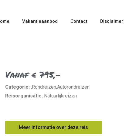
ome
Vakantieaanbod
Contact
Disclaimer
Vanaf € 795,-
Categorie:
,Rondreizen,Autorondreizen
Reisorganisatie:
Natuurlijkreizen
Meer informatie over deze reis