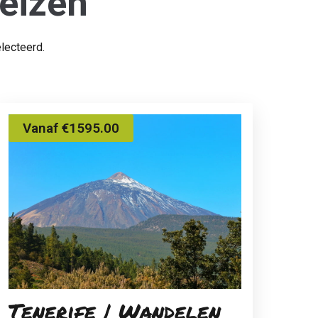
eizen
lecteerd.
Vanaf €1595.00
Tenerife | Wandelen