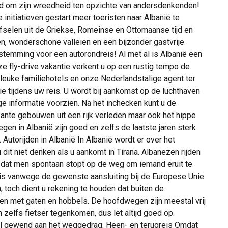
nd om zijn wreedheid ten opzichte van andersdenkenden!
e initiatieven gestart meer toeristen naar Albanië te
jfselen uit de Griekse, Romeinse en Ottomaanse tijd en
n, wonderschone valleien en een bijzonder gastvrije
stemming voor een autorondreis! Al met al is Albanië een
e fly-drive vakantie verkent u op een rustig tempo de
n leuke familiehotels en onze Nederlandstalige agent ter
tie tijdens uw reis. U wordt bij aankomst op de luchthaven
e informatie voorzien. Na het inchecken kunt u de
ante gebouwen uit een rijk verleden maar ook het hippe
gen in Albanië zijn goed en zelfs de laatste jaren sterk
Autorijden in Albanië In Albanië wordt er over het
 dit niet denken als u aankomt in Tirana. Albanezen rijden
n dat men spontaan stopt op de weg om iemand eruit te
ë is vanwege de gewenste aansluiting bij de Europese Unie
 toch dient u rekening te houden dat buiten de
 met gaten en hobbels. De hoofdwegen zijn meestal vrij
zelfs fietser tegenkomen, dus let altijd goed op.
snel gewend aan het weggedrag. Heen- en terugreis Omdat