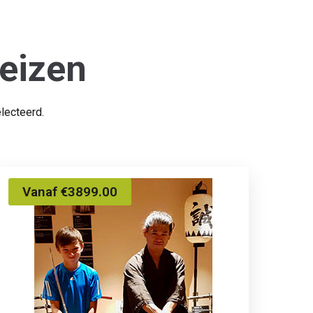
eizen
lecteerd.
Vanaf €3899.00