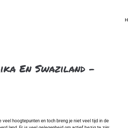
H
rika En Swaziland -
 veel hoogtepunten en toch breng je niet veel tijd in de
erd land. Er is veel gelegenheid om actief bezig te zijn: