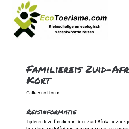
Familiereis Zuid-Af
Kort
Gallery not found.
Reisinformatie
Tijdens deze familiereis door Zuid-Afrika bezoek je
bus door. Zuid-Afrika is een enorm groot en gevarie