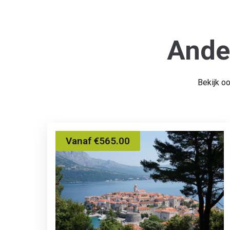
Ande
Bekijk o
Vanaf €565.00