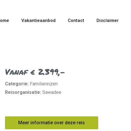
ome
Vakantieaanbod
Contact
Disclaimer
Vanaf € 2.399,-
Categorie:
Familiereizen
Reisorganisatie:
Sawadee
Meer informatie over deze reis