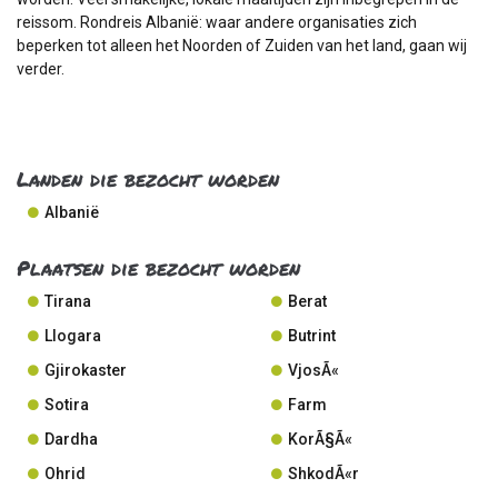
reissom. Rondreis Albanië: waar andere organisaties zich
beperken tot alleen het Noorden of Zuiden van het land, gaan wij
verder.
Landen die bezocht worden
Albanië
Plaatsen die bezocht worden
Tirana
Berat
Llogara
Butrint
Gjirokaster
VjosÃ«
Sotira
Farm
Dardha
KorÃ§Ã«
Ohrid
ShkodÃ«r