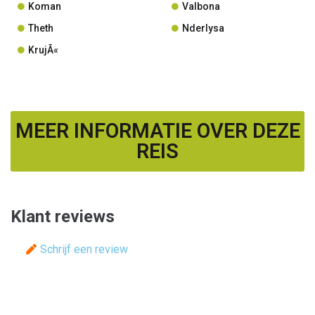
Koman
Valbona
Theth
Nderlysa
KrujÃ«
MEER INFORMATIE OVER DEZE
REIS
Klant reviews
Schrijf een review