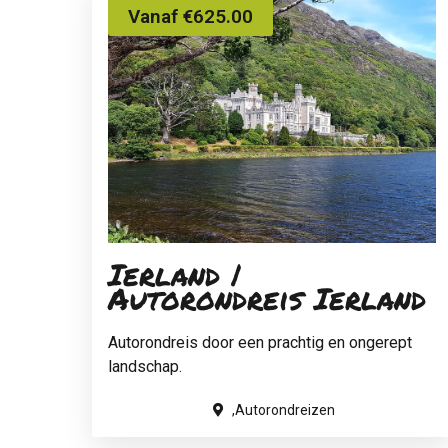
Vanaf €625.00
Ierland |
Autorondreis Ierland
Autorondreis door een prachtig en ongerept
landschap.
,Autorondreizen