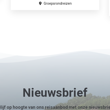
Groepsrondreizen
Nieuwsbrief
lijf op hoogte van ons reisaanbod met onze nieuwsbri