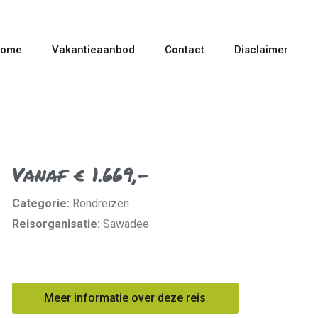
ome
Vakantieaanbod
Contact
Disclaimer
Vanaf € 1.669,-
Categorie:
Rondreizen
Reisorganisatie:
Sawadee
Meer informatie over deze reis