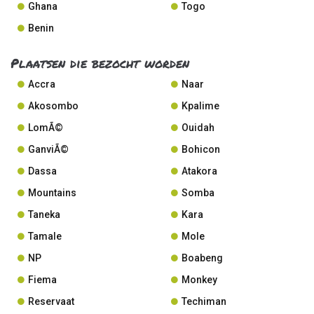
Ghana
Togo
Benin
Plaatsen die bezocht worden
Accra
Naar
Akosombo
Kpalime
LomÃ©
Ouidah
GanviÃ©
Bohicon
Dassa
Atakora
Mountains
Somba
Taneka
Kara
Tamale
Mole
NP
Boabeng
Fiema
Monkey
Reservaat
Techiman