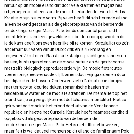
natuur op dit mooie eiland dat door vele kranten en magazines
uitgeroepen is tot een van de mooiste eilanden ter wereld. Het is
Kroatië in zijn puurste vorm. Bij velen heeft dit schitterende eiland
alleen bekend gestaan als de geboorteplaats van de beroemde
ontdekkingsreiziger Marco Polo. Sinds een aantal jaren is dit
onontdekte eiland een geweldige reisbestemming geworden die
je de kans geeft om even heerlijke bij te komen. Korcula ligt op zo’n
anderhalf uur varen vanuit Dubrovnik en is 47 km lang en
ongeveer 7 km breed. Naast oude stadjes, prachtige stranden en
baaien, kunt u genieten van de mooie natuur en de gastronomie
met zelfs biologisch geproduceerde wijn. De mooie fietsroutes
voeren langs eeuwenoude olijfbomen, door wijngaarden en door
heerlijk ruikende bossen. Onderweg ziet u Dalmatische dorpjes
met terracotta-kleurige daken, romantische baaien met
helderblauw water en de mooiste stranden. De mentaliteit op het
eiland kan je erg vergelijken met de Italiaanse mentaliteit. Niet zo
gek want ooit maakte het eiland deel uit van de Venetiaanse
republiek, en heette het Curzola. Korcula heeft naamsbekendheid
opgebouwd als geboorteplaats van de beroemde
ontdekkingsreiziger Marco Polo. Het is niet officieel bewezen,
maar feit is wel dat veel mensen op dit eiland de familienaam Polo