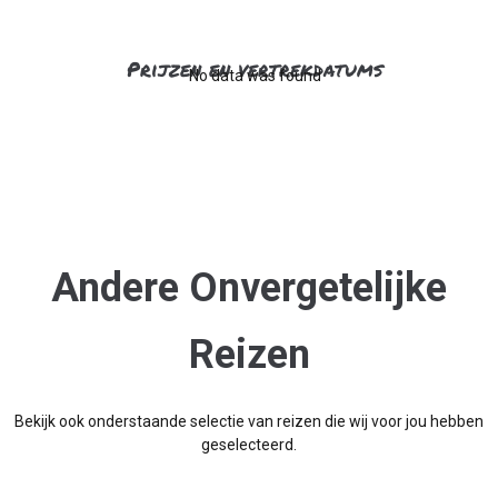
Prijzen en vertrekdatums
No data was found
Andere Onvergetelijke
Reizen
Bekijk ook onderstaande selectie van reizen die wij voor jou hebben
geselecteerd.