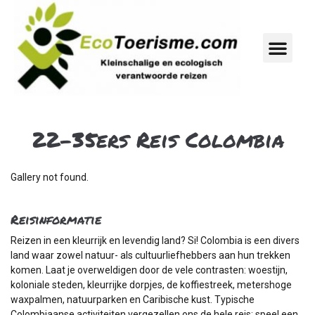
22-35ers Reis Colombia
Gallery not found.
Reisinformatie
Reizen in een kleurrijk en levendig land? Si! Colombia is een divers
land waar zowel natuur- als cultuurliefhebbers aan hun trekken
komen. Laat je overweldigen door de vele contrasten: woestijn,
koloniale steden, kleurrijke dorpjes, de koffiestreek, metershoge
waxpalmen, natuurparken en Caribische kust. Typische
Colombiaanse activiteiten vergezellen ons de hele reis: speel een