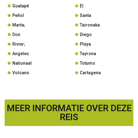
Guatapé
El
Peñol
Santa
Marta;
Taironaka
Don
Diego
Rivier;
Playa
Angeles
Tayrona
Nationaal
Totumo
Volcano
Cartagena
MEER INFORMATIE OVER DEZE
REIS