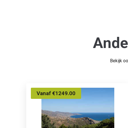
Ande
Bekijk o
Vanaf €1249.00