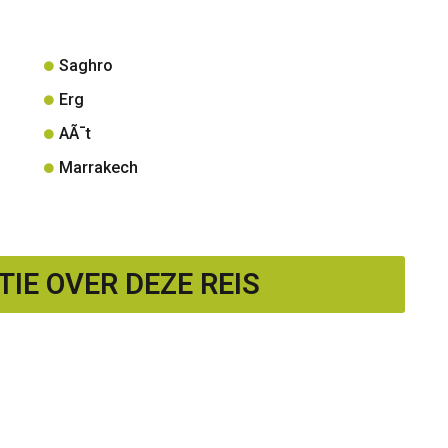
Saghro
Erg
AÃ¯t
Marrakech
IE OVER DEZE REIS