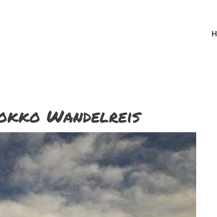
H
okko Wandelreis