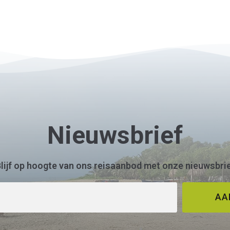
Nieuwsbrief
lijf op hoogte van ons reisaanbod met onze nieuwsbri
AA