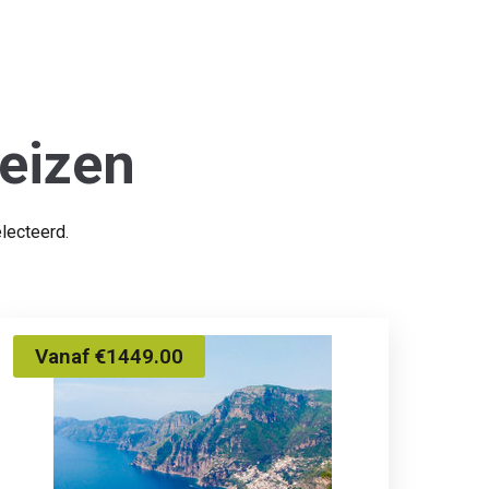
eizen
lecteerd.
Vanaf €1449.00